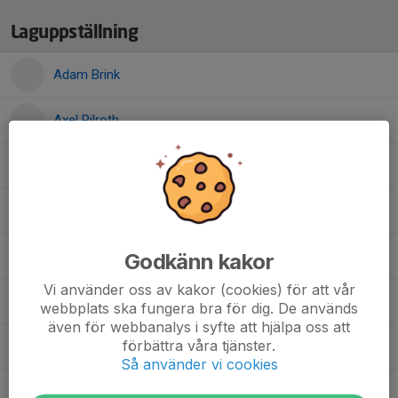
Laguppställning
Adam Brink
Axel Pilroth
Franjo Katic
Gustav Strand
Harry Axtelius
Godkänn kakor
Vi använder oss av kakor (cookies) för att vår
Kalle Maggegård
webbplats ska fungera bra för dig. De används
även för webbanalys i syfte att hjälpa oss att
förbättra våra tjänster.
Lias Arvidsson
Så använder vi cookies
Lukas Jurgela