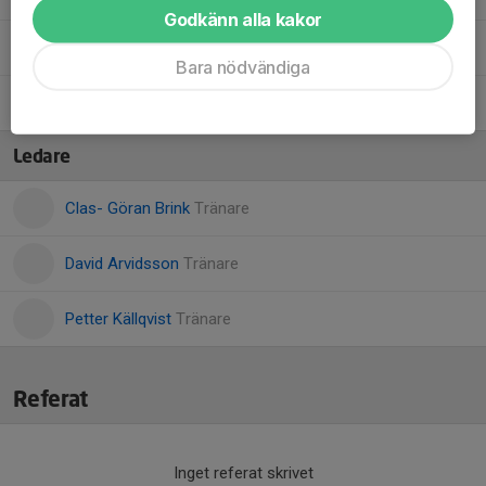
Godkänn alla kakor
Måns Källqvist
Bara nödvändiga
Sigge Helgeson
Ledare
Clas- Göran Brink
Tränare
David Arvidsson
Tränare
Petter Källqvist
Tränare
Referat
Inget referat skrivet