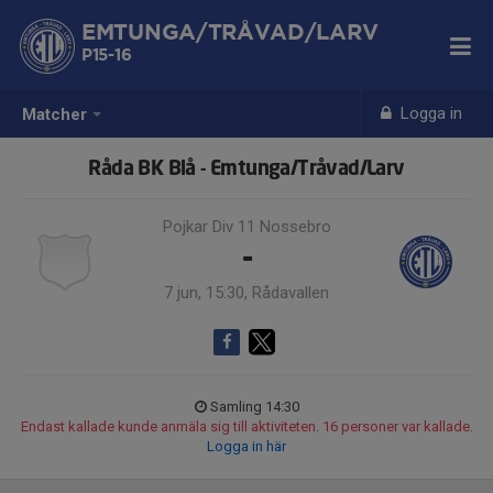
EMTUNGA/TRÅVAD/LARV
P15-16
Logga in
Matcher
Råda BK Blå - Emtunga/Tråvad/Larv
Pojkar Div 11 Nossebro
-
7 jun, 15:30, Rådavallen
Samling 14:30
Endast kallade kunde anmäla sig till aktiviteten. 16 personer var kallade.
Logga in här