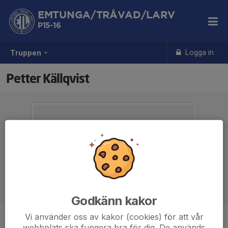
EMTUNGA/TRÅVAD/LARV
P15-16
Logga in
Truppen
Petter Källqvist
Godkänn kakor
Vi använder oss av kakor (cookies) för att vår
Titel
Tränare
webbplats ska fungera bra för dig. De används