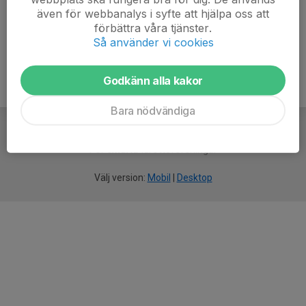
även för webbanalys i syfte att hjälpa oss att
Ålder
42 år
förbättra våra tjänster.
Så använder vi cookies
Godkänn alla kakor
Bara nödvändiga
För
smarta
idrottsföreningar
Välj version:
Mobil
|
Desktop