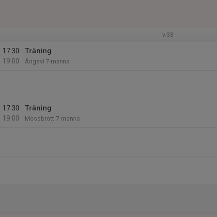
v.33
17:30
Träning
19:00
Ängevi 7-manna
17:30
Träning
19:00
Mossbrott 7-manna