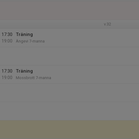
v.32
17:30
Träning
19:00
Ängevi 7-manna
17:30
Träning
19:00
Mossbrott 7-manna