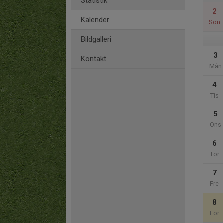
Statistik
2
Kalender
Sön
Bildgalleri
3
Kontakt
Mån
4
Tis
5
Ons
6
Tor
7
Fre
8
Lör