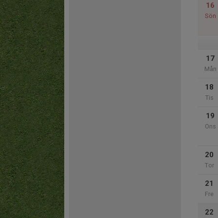
16
Sön
17
Mån
18
Tis
19
Ons
20
Tor
21
Fre
22