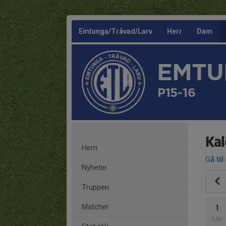
Emtunga/Tråvad/Larv
Herr
Dam
EMTU
P15-16
Kal
Hem
Gå till
Nyheter
Truppen
Matcher
1
Lör