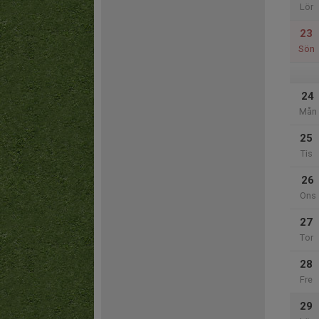
Lör
23
Sön
24
Mån
25
Tis
26
Ons
27
Tor
28
Fre
29