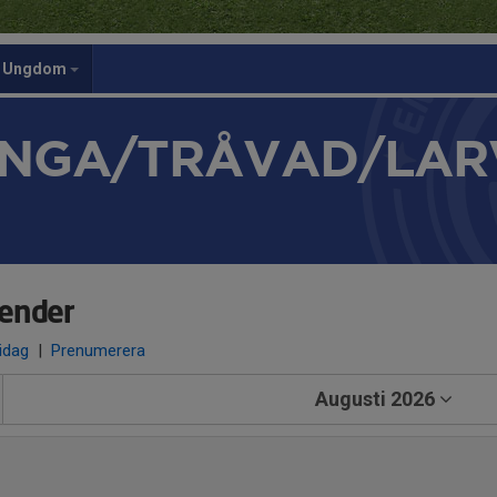
Ungdom
NGA/TRÅVAD/LAR
ender
 idag
|
Prenumerera
Augusti 2026