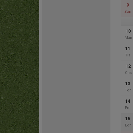
9
Sön
10
Mån
11
Tis
12
Ons
13
Tor
14
Fre
15
Lör