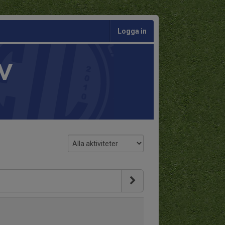
Logga in
V