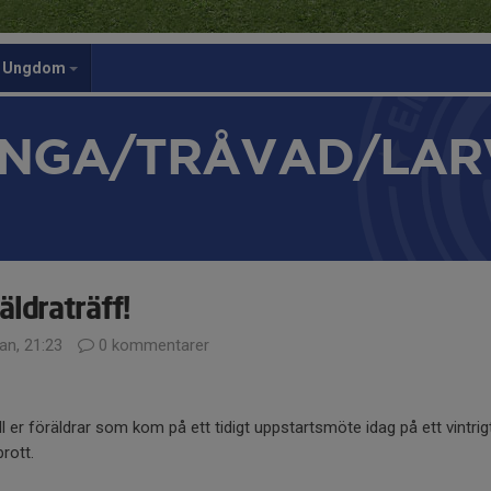
Ungdom
NGA/TRÅVAD/LAR
äldraträff!
an, 21:23
0 kommentarer
ill er föräldrar som kom på ett tidigt uppstartsmöte idag på ett vintrig
rott.