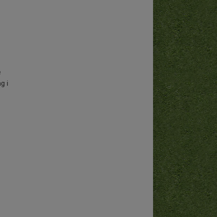
e
g i