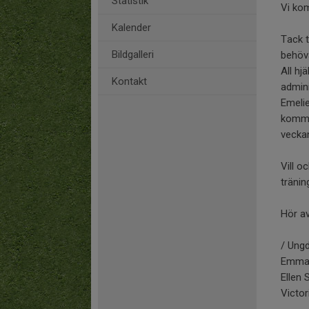
Statistik
Vi kom
Kalender
Tack t
Bildgalleri
behöva
All hj
Kontakt
admini
Emeli
kommer
veckan
Vill o
tränin
Hör av
/ Ung
Emma 
Ellen 
Victor