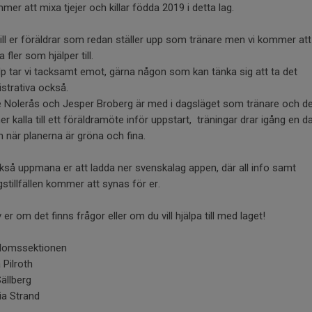
mer att mixa tjejer och killar födda 2019 i detta lag.
ill er föräldrar som redan ställer upp som tränare men vi kommer att
 fler som hjälper till.
älp tar vi tacksamt emot, gärna någon som kan tänka sig att ta det
strativa också.
e Nolerås och Jesper Broberg är med i dagsläget som tränare och d
 kalla till ett föräldramöte inför uppstart, träningar drar igång en da
 när planerna är gröna och fina.
ckså uppmana er att ladda ner svenskalag appen, där all info samt
gstillfällen kommer att synas för er.
 er om det finns frågor eller om du vill hjälpa till med laget!
domssektionen
Pilroth
Sällberg
ia Strand