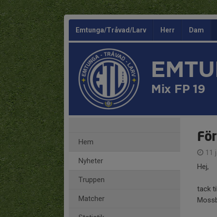
Emtunga/Tråvad/Larv
Herr
Dam
EMTU
Mix FP 19
För
Hem
11 j
Nyheter
Hej,
Truppen
tack t
Matcher
Mossb