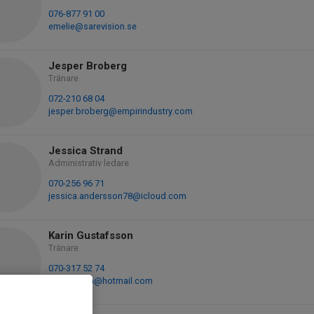
076-877 91 00
emelie@sarevision.se
Jesper Broberg
Tränare
072-210 68 04
jesper.broberg@empirindustry.com
Jessica Strand
Administrativ ledare
070-256 96 71
jessica.andersson78@icloud.com
Karin Gustafsson
Tränare
070-317 52 74
guppekarin@hotmail.com