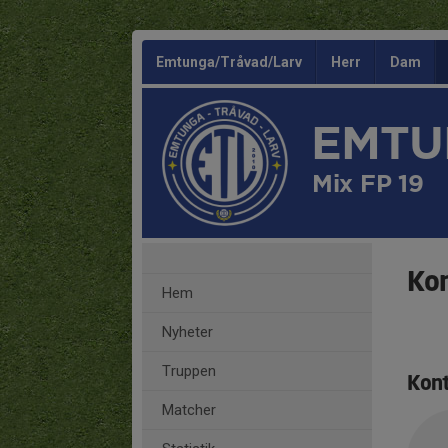
Emtunga/Tråvad/Larv
Herr
Dam
EMTU
Mix FP 19
Ko
Hem
Nyheter
Truppen
Kont
Matcher