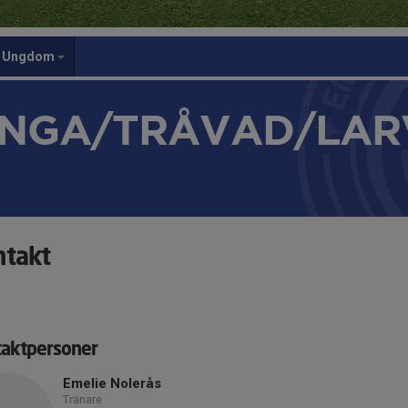
Ungdom
NGA/TRÅVAD/LAR
ntakt
aktpersoner
Emelie Nolerås
Tränare