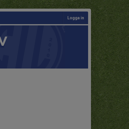
Logga in
V