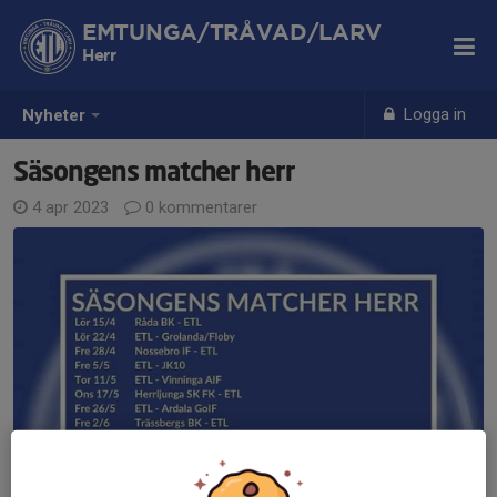
EMTUNGA/TRÅVAD/LARV
Herr
Logga in
Nyheter
Säsongens matcher herr
4 apr 2023
0 kommentarer