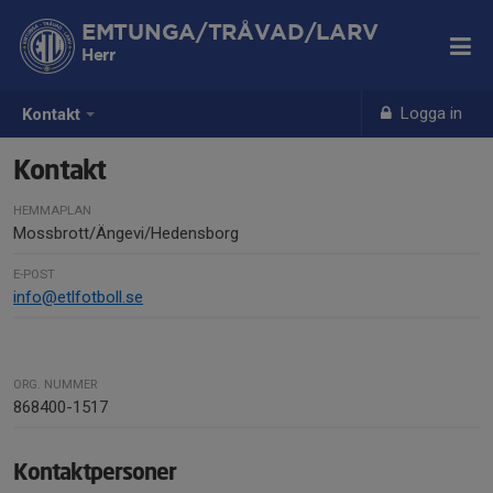
EMTUNGA/TRÅVAD/LARV
Herr
Logga in
Kontakt
Kontakt
HEMMAPLAN
Mossbrott/Ängevi/Hedensborg
E-POST
info@etlfotboll.se
ORG. NUMMER
868400-1517
Kontaktpersoner