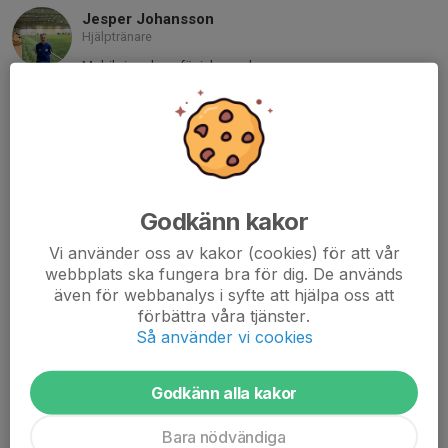
Jesper Johansson
Hjälptränare
Mobil visas bara för inloggade
E-post visas bara för inloggade
Andreas Mellegård
Lagledare
070-745 43 04
andreas-pott@hotmail.com
Godkänn kakor
Sebastian Eriksson
Vi använder oss av kakor (cookies) för att vår
Tränare
webbplats ska fungera bra för dig. De används
073-543 60 59
även för webbanalys i syfte att hjälpa oss att
sullven@hotmail.com
förbättra våra tjänster.
Så använder vi cookies
Fredrik Ohlsson
Lagledare U-lag
076-790 44 01
Godkänn alla kakor
fredrik.ohlsson@benders.se
Bara nödvändiga
Roger Fransson