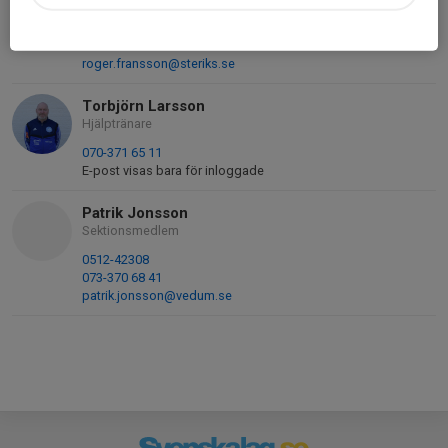
Hjälptränare
076-546 09 70
roger.fransson@steriks.se
Torbjörn Larsson
Hjälptränare
070-371 65 11
E-post visas bara för inloggade
Patrik Jonsson
Sektionsmedlem
0512-42308
073-370 68 41
patrik.jonsson@vedum.se