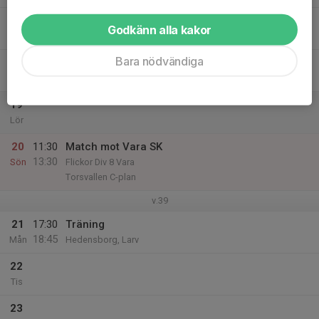
17
17:30
Träning
Godkänn alla kakor
18:45
Tor
Mossbrott
Bara nödvändiga
18
Fre
19
Lör
20
11:30
Match mot Vara SK
13:30
Sön
Flickor Div 8 Vara
Torsvallen C-plan
v.39
21
17:30
Träning
18:45
Mån
Hedensborg, Larv
22
Tis
23