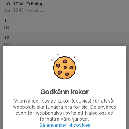
10
17:30
Träning
18:45
Tor
Mossbrott
11
Fre
12
Lör
13
00:00
Match mot Ospecificerat lag (2)
02:00
Sön
Flickor Div 8 Vara
Hedensborg B
v.38
14
17:30
Träning
Godkänn kakor
18:45
Mån
Hedensborg, Larv
Vi använder oss av kakor (cookies) för att vår
15
webbplats ska fungera bra för dig. De används
Tis
även för webbanalys i syfte att hjälpa oss att
förbättra våra tjänster.
16
Så använder vi cookies
Ons