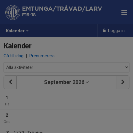
EMTUNGA/TRÅVAD/LARV
F16-18
Logga in
Kalender
Kalender
Gå till idag
|
Prenumerera
September 2026
1
Tis
2
Ons
3
17:30
Träning