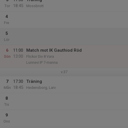
18:45
Tor
Mossbrott
4
Fre
5
Lör
6
11:00
Match mot IK Gauthiod Röd
13:00
Sön
Flickor Div 8 Vara
Lunnevi IP 7-manna
v.37
7
17:30
Träning
18:45
Mån
Hedensborg, Larv
8
Tis
9
Ons