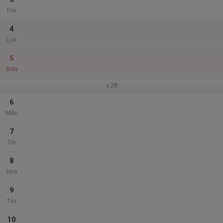
Fre
4
Lör
5
Sön
v.28
6
Mån
7
Tis
8
Ons
9
Tor
10