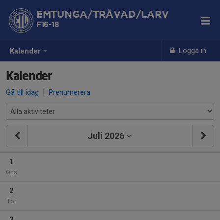
EMTUNGA/TRÅVAD/LARV
F16-18
Logga in
Kalender
Kalender
Gå till idag
|
Prenumerera
Juli 2026
1
Ons
2
Tor
3