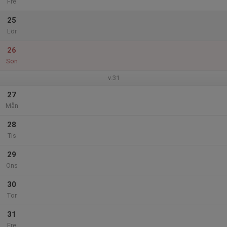
Fre
25
Lör
26
Sön
v.31
27
Mån
28
Tis
29
Ons
30
Tor
31
Fre