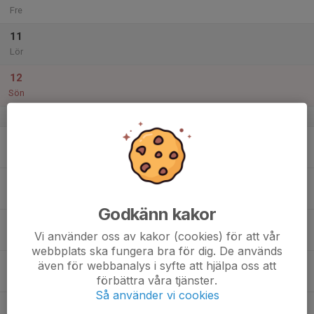
Fre
11
Lör
12
Sön
v.29
13
Mån
14
Tis
Godkänn kakor
15
Vi använder oss av kakor (cookies) för att vår
Ons
webbplats ska fungera bra för dig. De används
16
även för webbanalys i syfte att hjälpa oss att
förbättra våra tjänster.
Tor
Så använder vi cookies
17