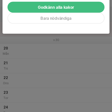
Fre
Godkänn alla kakor
18
Lör
Bara nödvändiga
19
Sön
v.30
20
Mån
21
Tis
22
Ons
23
Tor
24