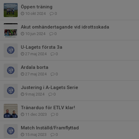
Öppen träning
10 okt 2024
0
Akut omhändertagande vid idrottsskada
10 jun 2024
0
U-Lagets första 3a
27 maj 2024
0
Ardala borta
27 maj 2024
0
Justering i A-Lagets Serie
9 maj 2024
0
Tränarduo för ETLV klar!
11 dec 2023
0
Match Inställd/Framflyttad
15 maj 2023
0