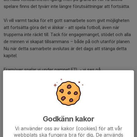
spelare finns det tyvärr inte längre förutsättningar att fortsätta.
Vi vill varmt tacka för ett gott samarbete som givit möjligheten
att fortsätta göra det vi älskar - att spela fotboll, även när
trupperna inte räckt till. Tack för engagemanget, stödet och alla
de minnen vi skapat tillsammans – både på och utanför planen.
Nu när detta samarbete avslutas är det dags att stänga detta
kapitel.
Framöver spelar vi under namnet ETL - vi ses på
fotbollsplanerna i vår💙
/ ETL och VAIS Dam
Dela nyhet
Godkänn kakor
Vi använder oss av kakor (cookies) för att vår
Kommentarer
webbplats ska fungera bra för dig. De används