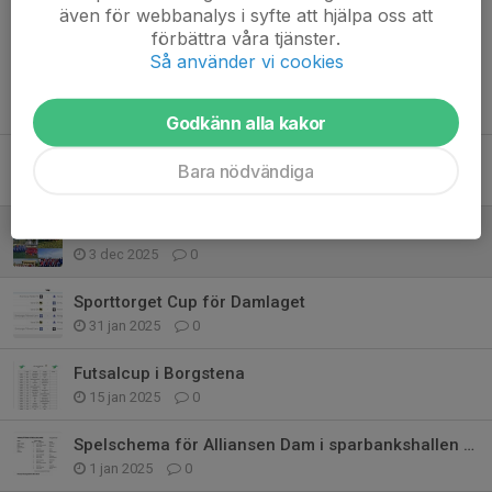
även för webbanalys i syfte att hjälpa oss att
förbättra våra tjänster.
Så använder vi cookies
Tidigare nyheter
Godkänn alla kakor
Kaptener 2026
Bara nödvändiga
25 mar, 08:06
0
Vi blir ETL 2026
3 dec 2025
0
Sporttorget Cup för Damlaget
31 jan 2025
0
Futsalcup i Borgstena
15 jan 2025
0
Spelschema för Alliansen Dam i sparbankshallen 2 Januari
1 jan 2025
0