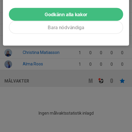
Emelie Käck
8
0
0
0
0
Godkänn alla kakor
Elsa Rudolfsson
12
0
0
0
0
Bara nödvändiga
Elsa Kinnunen
3
0
0
0
0
Ellen Fogel
11
0
0
0
0
Christina Matiasson
1
0
0
0
0
Alma Roos
1
0
0
0
0
MÅLVAKTER
Ingen målvaktsstatistik inlagd