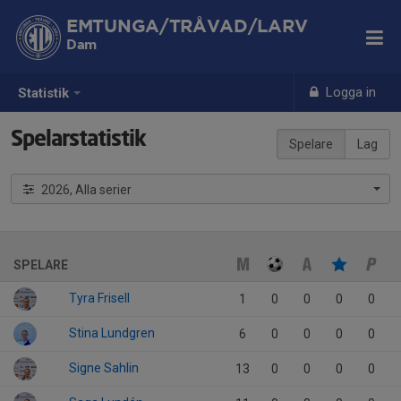
EMTUNGA/TRÅVAD/LARV
Dam
Logga in
Statistik
Spelarstatistik
Spelare
Lag
2026, Alla serier
SPELARE
Tyra Frisell
1
0
0
0
0
Stina Lundgren
6
0
0
0
0
Signe Sahlin
13
0
0
0
0