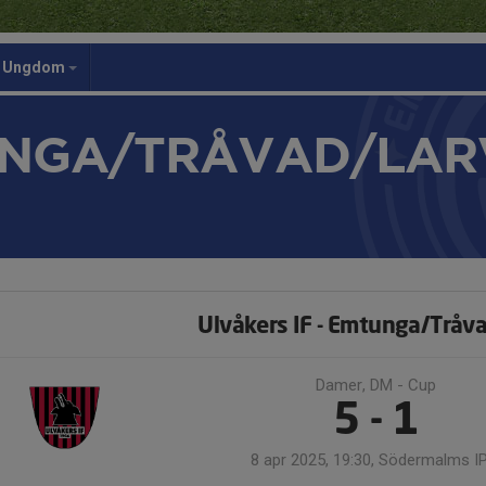
Ungdom
NGA/TRÅVAD/LAR
Ulvåkers IF - Emtunga/Tråv
Damer, DM - Cup
5 - 1
8 apr 2025, 19:30, Södermalms I