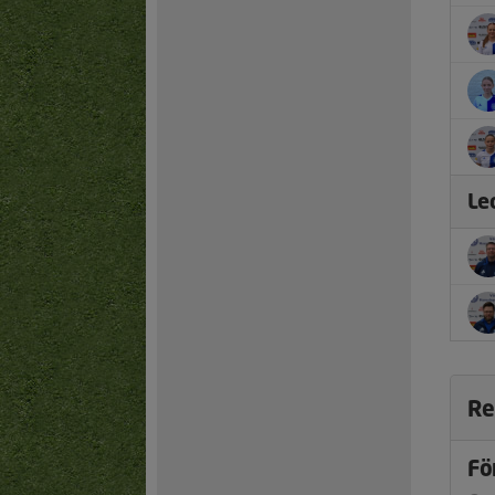
Le
Re
Fö