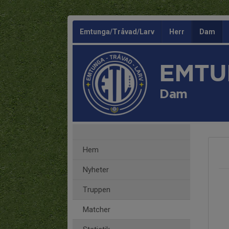
Emtunga/Tråvad/Larv
Herr
Dam
EMTU
Dam
Hem
Nyheter
Truppen
Matcher