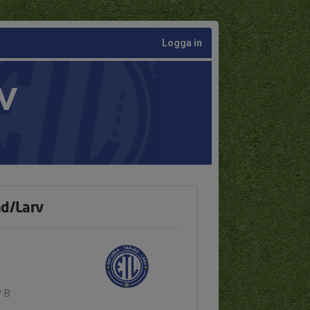
Logga in
V
ad/Larv
P B