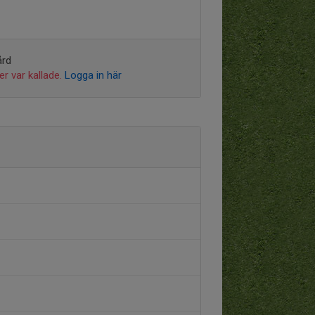
ård
r var kallade.
Logga in här