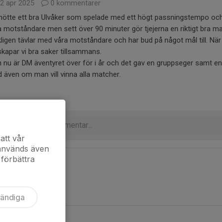
2 apr 2025
0 kommentarer
mötte ett bra Ulvåker som spelade med ett högt passningstempo och m
a motståndare men sett över 90 minuter gör tjejerna en riktigt bra matc
kligen tävlar med våra motståndare och har bud på något mål till. När 
skapar vi bra saker tillsammans.
 nu är DM äventyret över för i år och det gav en gruppseger samt en 16 
 även om man vill vinna alla matcher.
att vår
 används även
 förbättra
vändiga