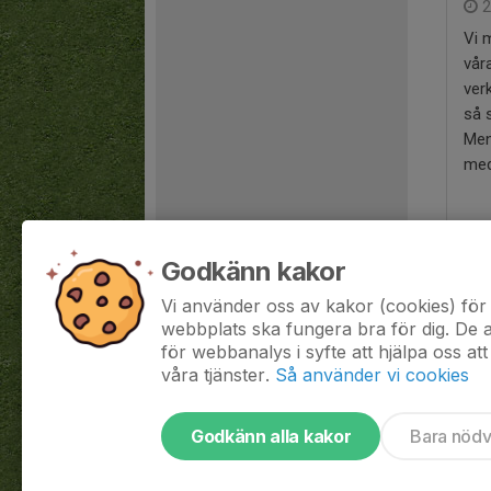
2
Vi 
vår
ver
så 
Men
med
Godkänn kakor
Vi använder oss av kakor (cookies) för 
webbplats ska fungera bra för dig. De
för webbanalys i syfte att hjälpa oss att
våra tjänster.
Så använder vi cookies
Godkänn alla kakor
Bara nöd
Tjäna pengar till laget