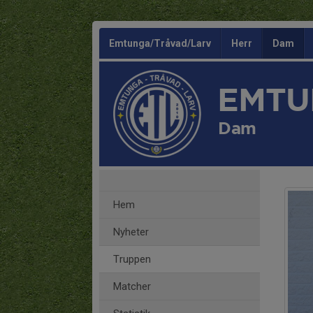
Emtunga/Tråvad/Larv
Herr
Dam
EMTU
Dam
Hem
Nyheter
Truppen
Matcher