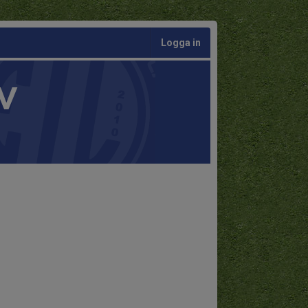
Logga in
V