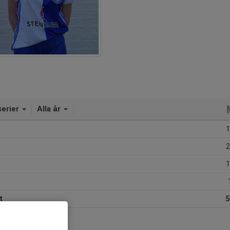
serier
Alla år
1
2
1
t
5