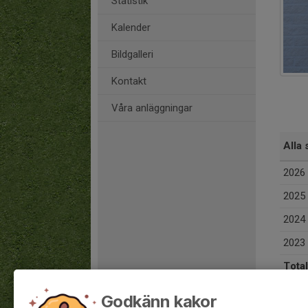
Statistik
Kalender
Bildgalleri
Kontakt
Våra anläggningar
Alla 
2026
2025
2024
2023
Total
Godkänn kakor