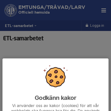
EMTUNGA/TRÅVAD/LARV
Officiell hemsida
Logga in
ETL-samarbetet
ETL-samarbetet
Godkänn kakor
Vi använder oss av kakor (cookies) för att vår
webbplats ska fungera bra för dig. De används