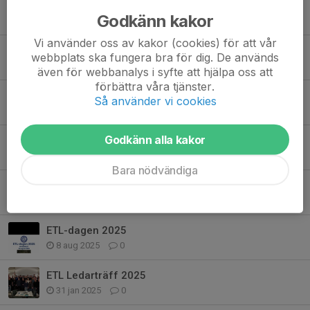
ETL kläder
Godkänn kakor
9 mar, 21:10
0
Vi använder oss av kakor (cookies) för att vår
Julklappstips
webbplats ska fungera bra för dig. De används
16 dec 2025
0
även för webbanalys i syfte att hjälpa oss att
förbättra våra tjänster.
Ytterligare ett sätt att stötta ETL
Så använder vi cookies
15 nov 2025
0
Godkänn alla kakor
Årsfest 2025
16 okt 2025
1
Bara nödvändiga
SAVE THE DATE 8 November
3 sep 2025
0
ETL-dagen 2025
8 aug 2025
0
ETL Ledarträff 2025
31 jan 2025
0