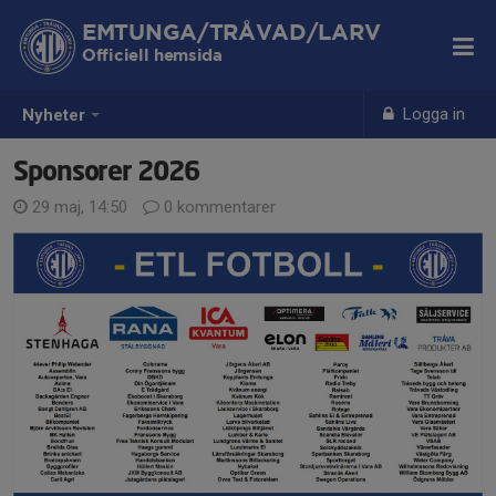
EMTUNGA/TRÅVAD/LARV
Officiell hemsida
Logga in
Nyheter
Sponsorer 2026
29 maj, 14:50
0 kommentarer