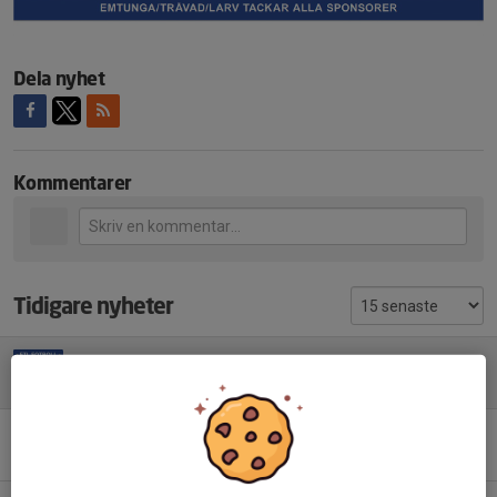
Dela nyhet
Kommentarer
Tidigare nyheter
Sponsorer 2026
29 maj, 14:50
0
Mix -19
2 apr, 20:31
0