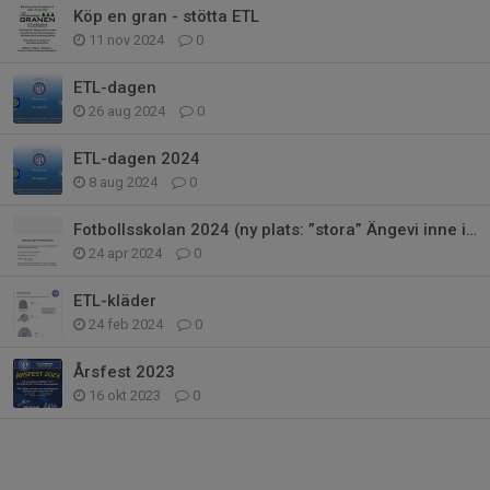
Köp en gran - stötta ETL
11 nov 2024
0
ETL-dagen
26 aug 2024
0
ETL-dagen 2024
8 aug 2024
0
Fotbollsskolan 2024 (ny plats: ”stora” Ängevi inne i samhället)
24 apr 2024
0
ETL-kläder
24 feb 2024
0
Årsfest 2023
16 okt 2023
0