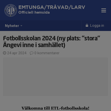
EMTUNGA/TRÅVAD/LARV
Officiell hemsida
Logga in
Nyheter
Fotbollsskolan 2024 (ny plats: ”stora”
Ängevi inne i samhället)
24 apr 2024
0 kommentarer