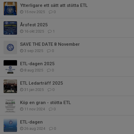
Ytterligare ett sätt att stötta ETL
15 nov 2025
0
Årsfest 2025
16 okt 2025
1
SAVE THE DATE 8 November
3 sep 2025
0
ETL-dagen 2025
8 aug 2025
0
ETL Ledarträff 2025
31 jan 2025
0
Köp en gran - stötta ETL
11 nov 2024
0
ETL-dagen
26 aug 2024
0