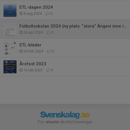
ETL-dagen 2024
8 aug 2024
0
Fotbollsskolan 2024 (ny plats: ”stora” Ängevi inne i samhället)
24 apr 2024
0
ETL-kläder
24 feb 2024
0
Årsfest 2023
16 okt 2023
0
För
smarta
idrottsföreningar