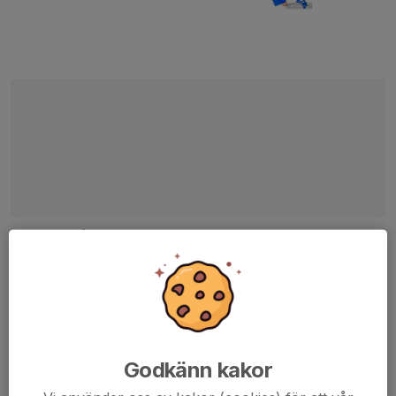
Emtunga/Tråvad/Larv välkomnar alla barn födda 2018/2019 till
fotbollsskola!
Vi vill att så många som möjligt ska spela fotboll så sprid gärna
den här inbjudan till alla som kan vara intresserade
Dela nyhet
Godkänn kakor