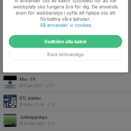
Vi använder oss av kakor (cookies) för att vår
webbplats ska fungera bra för dig. De används
även för webbanalys i syfte att hjälpa oss att
Kommentarer
förbättra våra tjänster.
Så använder vi cookies
Godkänn alla kakor
Tidigare nyheter
Bara nödvändiga
Sponsorer 2026
29 maj, 14:50
0
Mix -19
2 apr, 20:31
0
ETL kläder
9 mar, 21:10
0
Julklappstips
16 dec 2025
0