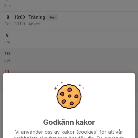
Ons
8
18:00
Träning
Herr
20:00
Tor
Ängevi
9
Fre
10
Lör
11
Sön
v.42
12
Mån
13
18:00
Träning
Herr
Godkänn kakor
20:00
Tis
Ängevi
Vi använder oss av kakor (cookies) för att vår
14