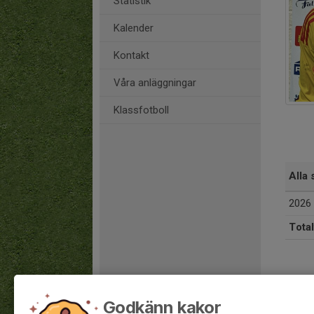
Statistik
Kalender
Kontakt
Våra anläggningar
Klassfotboll
Alla 
2026
Total
Godkänn kakor