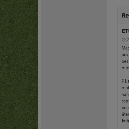
Re
ET
2
Med
ani
bes
mot
På 
mat
hän
rät
sen
åter
Ist