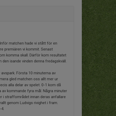
 Inför matchen hade vi stått för en
mre premiären vi kommit. Senast
 som komma skall. Därför kom resultatet
än den isande vinden denna fredagskväll.
r avspark. Första 10 minuterna av
rmera gled matchen oss allt mer ur
cis alla delar av spelet. 0-1 kom då
rsta av kommande fyra mål. Några minuter
er i straffområdet innan deras anfallare
örallt genom Ludvigs rivighet i fram.
0-4.