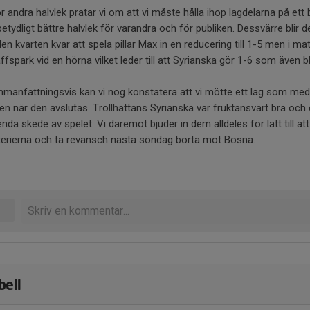
ör andra halvlek pratar vi om att vi måste hålla ihop lagdelarna på ett 
betydligt bättre halvlek för varandra och för publiken. Dessvärre blir 
Men kvarten kvar att spela pillar Max in en reducering till 1-5 men i m
ffspark vid en hörna vilket leder till att Syrianska gör 1-6 som även bl
manfattningsvis kan vi nog konstatera att vi mötte ett lag som me
ien när den avslutas. Trollhättans Syrianska var fruktansvärt bra och
enda skede av spelet. Vi däremot bjuder in dem alldeles för lätt till at
terierna och ta revansch nästa söndag borta mot Bosna.
bell