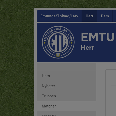
Emtunga/Tråvad/Larv
Herr
Dam
EMTU
Herr
Hem
Nyheter
Truppen
Matcher