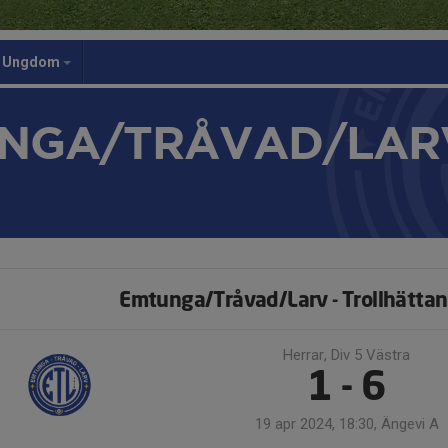
Ungdom
NGA/TRÅVAD/LAR
Emtunga/Tråvad/Larv - Trollhättan
Herrar, Div 5 Västra
1 - 6
19 apr 2024, 18:30, Ängevi A