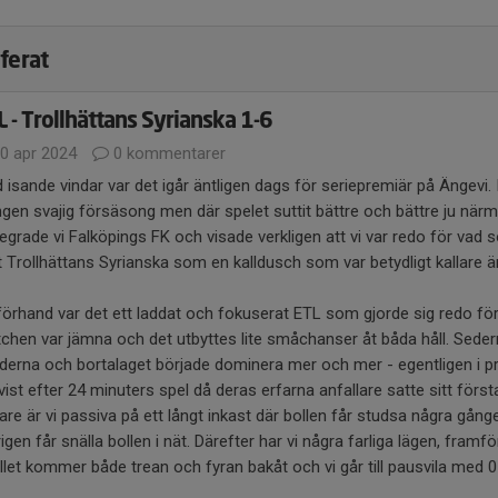
ferat
L - Trollhättans Syrianska 1-6
0 apr 2024
0 kommentarer
 isande vindar var det igår äntligen dags för seriepremiär på Ängevi.
ngen svajig försäsong men där spelet suttit bättre och bättre ju när
egrade vi Falköpings FK och visade verkligen att vi var redo för vad
 Trollhättans Syrianska som en kalldusch som var betydligt kallare 
förhand var det ett laddat och fokuserat ETL som gjorde sig redo fö
chen var jämna och det utbyttes lite småchanser åt båda håll. Sede
derna och bortalaget började dominera mer och mer - egentligen i pre
tvist efter 24 minuters spel då deras erfarna anfallare satte sitt fö
are är vi passiva på ett långt inkast där bollen får studsa några gång
igen får snälla bollen i nät. Därefter har vi några farliga lägen, framf
ället kommer både trean och fyran bakåt och vi går till pausvila med 