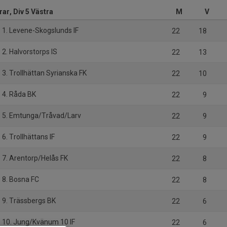
rar, Div 5 Västra
M
V
1. Levene-Skogslunds IF
22
18
2. Halvorstorps IS
22
13
3. Trollhättan Syrianska FK
22
10
4. Råda BK
22
9
5. Emtunga/Tråvad/Larv
22
9
6. Trollhättans IF
22
9
7. Arentorp/Helås FK
22
8
8. Bosna FC
22
8
9. Trässbergs BK
22
6
10. Jung/Kvänum 10 IF
22
6