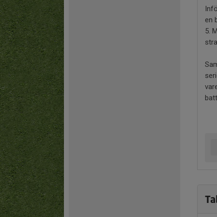
Inf
en 
5. 
stra
Sam
ser
var
bat
Ta