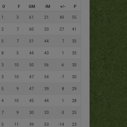
O
F
GM
IM
+/-
P
1
3
61
21
40
55
2
7
60
33
27
41
5
7
51
44
7
35
8
5
44
43
1
35
3
10
50
56
-6
30
3
10
47
54
-7
30
5
9
47
39
8
29
4
10
45
44
1
28
7
9
30
33
-3
25
5
11
39
53
-14
23