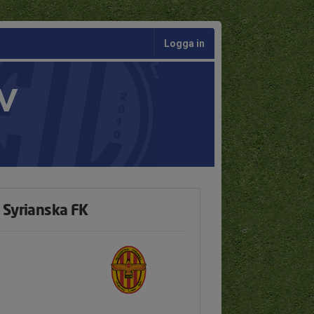
Logga in
V
 Syrianska FK