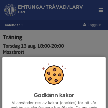
EMTUNGA/TRÅVAD/LARV
Herr
Logga in
Kalender
Träning
Torsdag 13 aug, 18:00-20:00
Mossbrott
Samling: 17:45
Anmälan är öppen för lagets medlemmar.
Logga in här
Godkänn kakor
Vi använder oss av kakor (cookies) för att vår
webbplats ska fungera bra för dig. De används