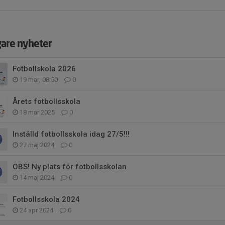
gare nyheter
Fotbollskola 2026
19 mar, 08:50
0
Årets fotbollsskola
18 mar 2025
0
Inställd fotbollsskola idag 27/5!!!
27 maj 2024
0
OBS! Ny plats för fotbollsskolan
14 maj 2024
0
Fotbollsskola 2024
24 apr 2024
0