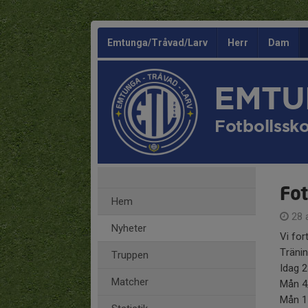
Emtunga/Tråvad/Larv
Herr
Dam
EMTU
Fotbollssk
Fot
Hem
28 
Nyheter
Vi for
Träni
Truppen
Idag 2
Matcher
Mån 4
Mån 1