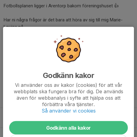
Fotbollsplanen ligger i Arentorp bakom föreningshuset 👍
Har ni några frågor är det bara att höra av sig till mig Marie-
Louise på
0703314310
Allt Gött
Tränarna & M-L
Dela nyhet
Godkänn kakor
Vi använder oss av kakor (cookies) för att vår
webbplats ska fungera bra för dig. De används
även för webbanalys i syfte att hjälpa oss att
Tidigare nyheter
förbättra våra tjänster.
Så använder vi cookies
Kiosk A-Lag 2026
Igår, 12:49
0
Godkänn alla kakor
Träningstart