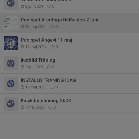
3 jun 2024
0
Poolspel Arentorp/Helås den 2 juni
23 maj 2024
0
Poolspel Ängevi 11 maj
11 maj 2024
0
Inställd Träning
2 jun 2023
0
INSTÄLLD TRÄNING IDAG
16 maj 2023
0
Kiosk bemanning 2023
4 maj 2023
0