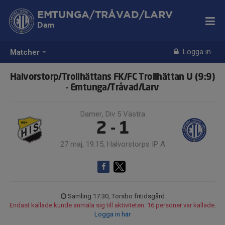
EMTUNGA/TRÅVAD/LARV
Dam
Logga in
Matcher
Halvorstorp/Trollhättans FK/FC Trollhättan U (9:9)
- Emtunga/Tråvad/Larv
Damer, Div 5 Västra
2 - 1
27 maj, 19:15, Halvorstorps IP A
Samling 17:30, Torsbo fritidsgård
Endast kallade kunde anmäla sig till aktiviteten. 16 personer var kallade.
Logga in här