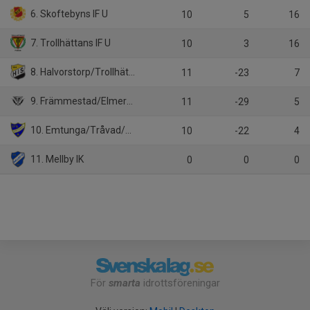
6. Skoftebyns IF U
10
5
16
7. Trollhättans IF U
10
3
16
8. Halvorstorp/Trollhättans FK/FC Trollhättan U (9:9)
11
-23
7
9. Främmestad/Elmer-Fåglum/Nossebro U (9:9)
11
-29
5
10. Emtunga/Tråvad/Larv (9:9)
10
-22
4
11. Mellby IK
0
0
0
För
smarta
idrottsföreningar