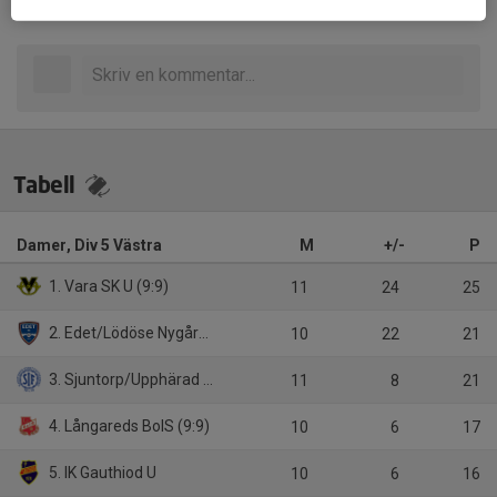
Inget referat skrivet
Tabell
Damer, Div 5 Västra
M
+/-
P
1. Vara SK U (9:9)
11
24
25
2. Edet/Lödöse Nygård (9:9)
10
22
21
3. Sjuntorp/Upphärad (9:9)
11
8
21
4. Långareds BoIS (9:9)
10
6
17
5. IK Gauthiod U
10
6
16