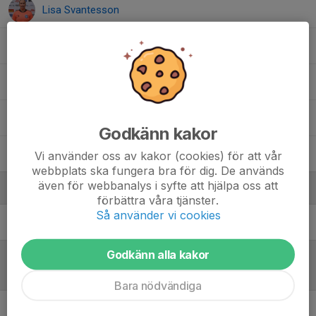
Lisa Svantesson
Matilda Fransson
Nora Börjesson
Saga Lundén
Godkänn kakor
Signe Sahlin
Vi använder oss av kakor (cookies) för att vår
webbplats ska fungera bra för dig. De används
även för webbanalys i syfte att hjälpa oss att
Ledare
förbättra våra tjänster.
Så använder vi cookies
Christian Karlsson
Tränare
Godkänn alla kakor
Referat
Bara nödvändiga