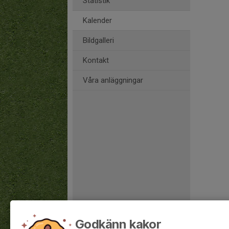
Statistik
Kalender
Bildgalleri
Kontakt
Våra anläggningar
Godkänn kakor