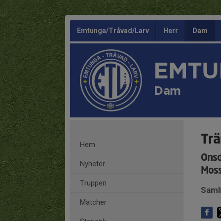
Emtunga/Tråvad/Larv
Herr
Dam
EMTU
Dam
Trä
Hem
Onsd
Nyheter
Moss
Truppen
Saml
Matcher