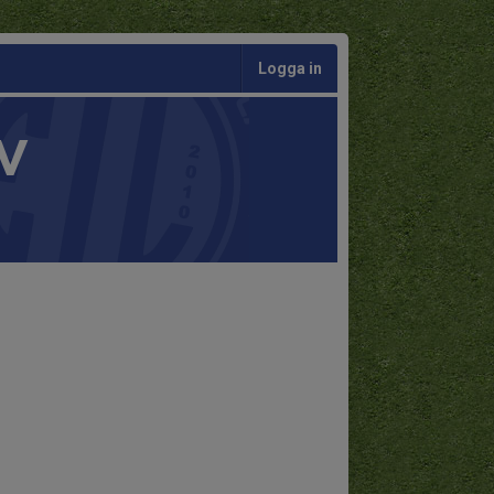
Logga in
V