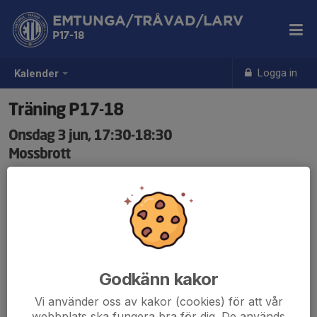
EMTUNGA/TRÅVAD/LARV
P17-18
Logga in
Kalender
Träning P17-18
Onsdag 3 jun, 17:30-18:30
Mossbrott
Samling: 17:25
Godkänn kakor
Vi använder oss av kakor (cookies) för att vår
webbplats ska fungera bra för dig. De används