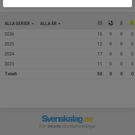
ALLA SERIER
ALLA ÅR
2026
10
0
0
0
2025
12
0
0
0
2024
17
0
0
0
2023
11
0
0
0
Totalt
50
0
0
0
För
smarta
idrottsföreningar