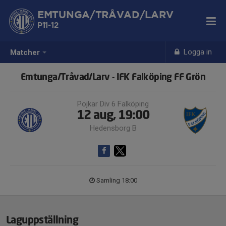
EMTUNGA/TRÅVAD/LARV
P11-12
Logga in
Matcher
Emtunga/Tråvad/Larv - IFK Falköping FF Grön
Pojkar Div 6 Falköping
12 aug, 19:00
Hedensborg B
Samling 18:00
Laguppställning