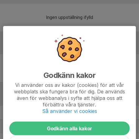
Ingen uppställning ifylld
Inför match
Inget skrivet
Godkänn kakor
Vi använder oss av kakor (cookies) för att vår
webbplats ska fungera bra för dig. De används
även för webbanalys i syfte att hjälpa oss att
Tabell
förbättra våra tjänster.
Så använder vi cookies
Pojkar Div 6 Falköping
M
+/-
P
1. IFK Skövde FK Svart
10
42
27
Godkänn alla kakor