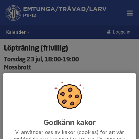
EMTUNGA/TRÅVAD/LARV
P11-12
Logga in
Kalender
Löpträning (frivillig)
Torsdag 23 jul, 18:00-19:00
Mossbrott
Samling: 18:00
Godkänn kakor
Vi använder oss av kakor (cookies) för att vår
webbplats ska fungera bra för dig. De används