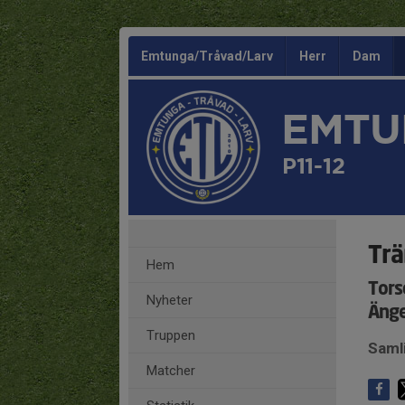
Emtunga/Tråvad/Larv
Herr
Dam
EMTU
P11-12
Trä
Hem
Tors
Nyheter
Änge
Truppen
Saml
Matcher