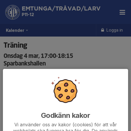
EMTUNGA/TRÅVAD/LARV
P11-12
Logga in
Kalender
Träning
Onsdag 4 mar, 17:00-18:15
Sparbankshallen
Samling: 17:00
Träning på konstgräs. Rena fotbollsskor. Benskydd är
krav. Dusch efter träning på plats. Anmäl om du kommer
till varje träning så vi vet antalet!
Godkänn kakor
Vi använder oss av kakor (cookies) för att vår
webbplats ska fungera bra för dig. De används