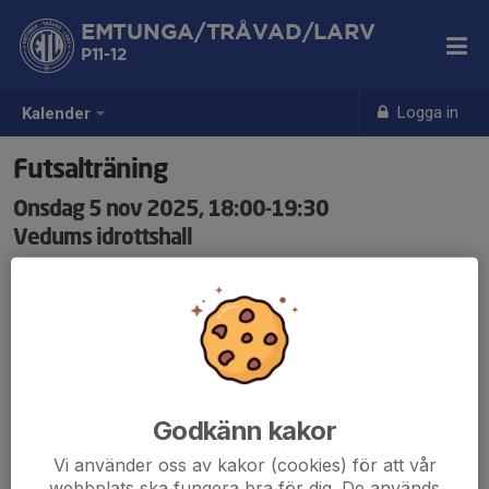
EMTUNGA/TRÅVAD/LARV
P11-12
Logga in
Kalender
Futsalträning
Onsdag 5 nov 2025, 18:00-19:30
Vedums idrottshall
Samling: 18:00
Träning ihop med seniorerna
Godkänn kakor
Vi använder oss av kakor (cookies) för att vår
webbplats ska fungera bra för dig. De används