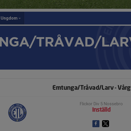
Ungdom
NGA/TRÅVAD/LAR
Emtunga/Tråvad/Larv - Vårg
Flickor Div 5 Nossebro
Inställd