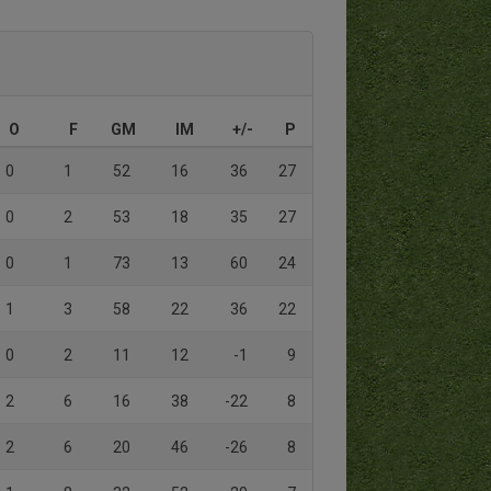
O
F
GM
IM
+/-
P
0
1
52
16
36
27
0
2
53
18
35
27
0
1
73
13
60
24
1
3
58
22
36
22
0
2
11
12
-1
9
2
6
16
38
-22
8
2
6
20
46
-26
8