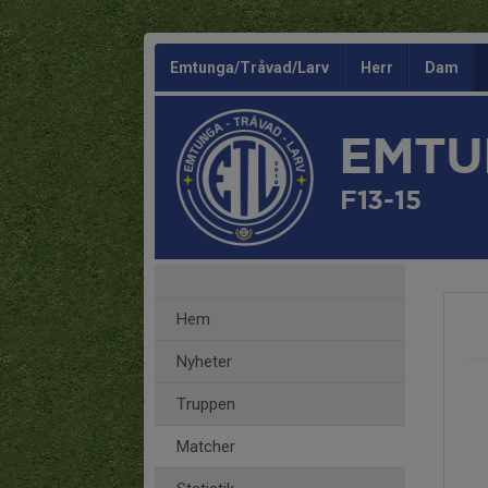
Emtunga/Tråvad/Larv
Herr
Dam
EMTU
F13-15
Hem
Nyheter
Truppen
Matcher