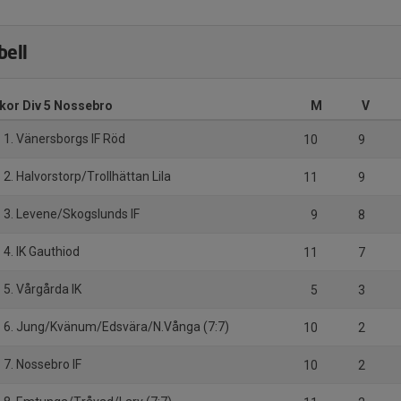
bell
ckor Div 5 Nossebro
M
V
1. Vänersborgs IF Röd
10
9
2. Halvorstorp/Trollhättan Lila
11
9
3. Levene/Skogslunds IF
9
8
4. IK Gauthiod
11
7
5. Vårgårda IK
5
3
6. Jung/Kvänum/Edsvära/N.Vånga (7:7)
10
2
7. Nossebro IF
10
2