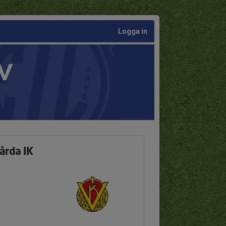
Logga in
V
årda IK