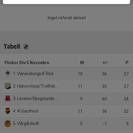
Inget referat skrivet
Tabell
Flickor Div 5 Nossebro
M
+/-
P
1. Vänersborgs IF Röd
10
36
27
2. Halvorstorp/Trollhättan Lila
11
35
27
3. Levene/Skogslunds IF
9
60
24
4. IK Gauthiod
11
36
22
5. Vårgårda IK
5
-1
9