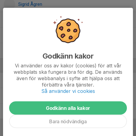
Sigrid Ågren
Tilde Bengtsson
Tuva Brunnsby
Wilma Brink
Godkänn kakor
Vi använder oss av kakor (cookies) för att vår
Ledare
webbplats ska fungera bra för dig. De används
även för webbanalys i syfte att hjälpa oss att
Jimmie Eriksson
Webmaster
förbättra våra tjänster.
Så använder vi cookies
Joakim Brunnsby
Tränare
Godkänn alla kakor
Simon Bosnjakovic
Tränare
Bara nödvändiga
Referat