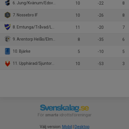
6. Jung/Kvänum/Edsvära/N.Vånga (7:7)
10
-22
8
7. Nossebro IF
10
-26
8
8. Emtunga/Tråvad/Larv (7:7)
11
-20
7
9. Arentorp Helås/Elmer Fåglum
8
-35
6
10. Bjärke
5
-10
5
11. Upphärad/Sjuntorp/Åsaka
10
-53
3
För
smarta
idrottsföreningar
Välj version:
Mobil
|
Desktop