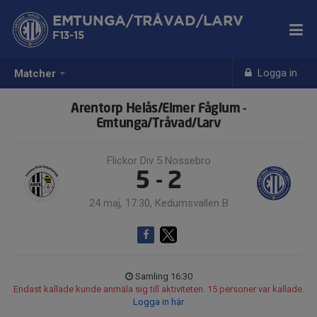
EMTUNGA/TRÅVAD/LARV
F13-15
Logga in
Matcher
Arentorp Helås/Elmer Fåglum -
Emtunga/Tråvad/Larv
Flickor Div 5 Nossebro
5 - 2
24 maj, 17:30, Kedumsvallen B
Samling 16:30
Endast kallade kunde anmäla sig till aktiviteten. 15 personer var kallade.
Logga in här