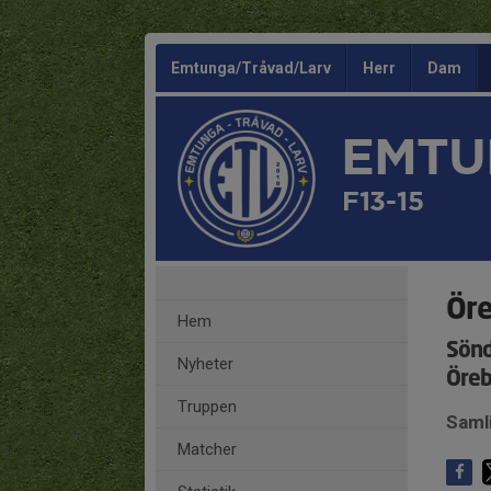
Emtunga/Tråvad/Larv
Herr
Dam
EMTU
F13-15
Ör
Hem
Sönd
Nyheter
Öreb
Truppen
Saml
Matcher