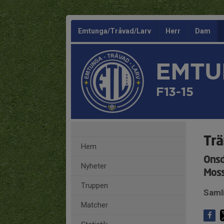
Emtunga/Tråvad/Larv
Herr
Dam
EMTU
F13-15
Trä
Hem
Onsd
Nyheter
Moss
Truppen
Saml
Matcher